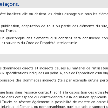
refaçons.
iété intellectuelle ou détient les droits d’usage sur tous les élém
 publication, adaptation de tout ou partie des éléments du site,
bal Trucks.
l’un quelconque des éléments qu’il contient sera considérée co
et suivants du Code de Propriété Intellectuelle.
dommages directs et indirects causés au matériel de l’utilisateur,
aux spécifications indiquées au point 4, soit de l’apparition d’un bu
sponsable des dommages indirects (tels par exemple qu’une pert
uestions dans l’espace contact) sont à la disposition des utilisate
 dans cet espace qui contreviendrait à la législation applicable en
Trucks se réserve également la possibilité de mettre en cause la r
njurieux, diffamant, ou pornographique, quel que soit le support u